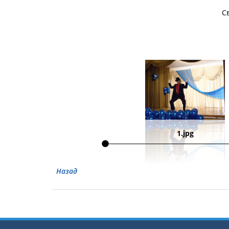
С
1.jpg
Назад