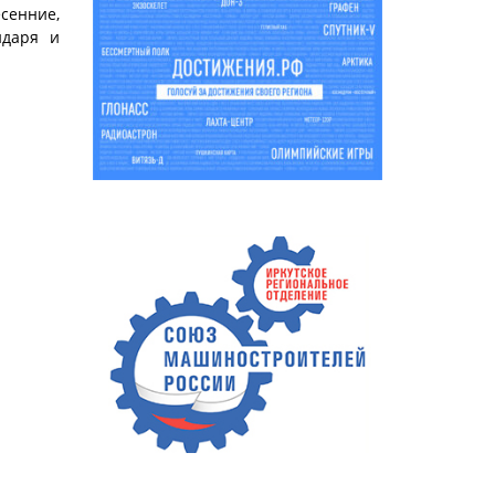
есенние,
ндаря и