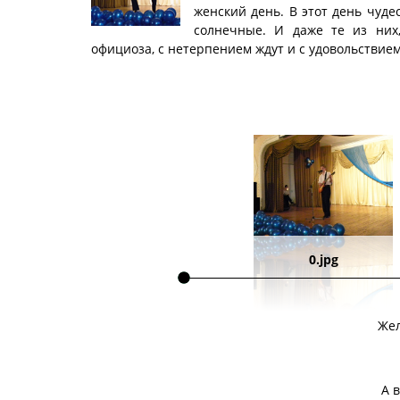
женский день.
В этот день чуде
солнечные. И даже те из них,
официоза, с нетерпением ждут и с удовольствие
0.jpg
Жел
А 