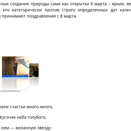
сные создания природы сами как открытки 8 марта – яркие, в
 кто категорически против строго определенных дат кале
м принимают поздравления с 8 марта.
аем счастья много-много,
Кусочек неба голубого,
в нем — желанную звезду: