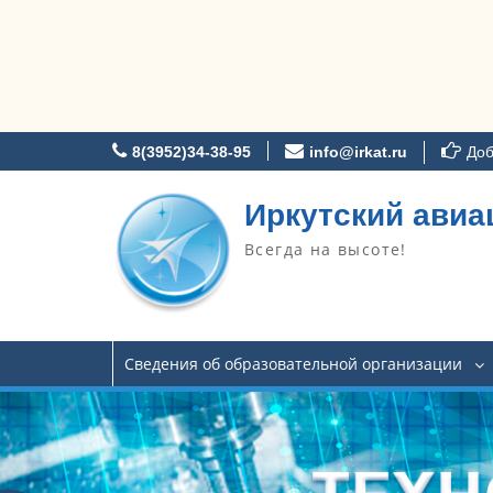
Перейти
8(3952)34-38-95
info@irkat.ru
Доб
к
содержимому
Иркутский авиа
Всегда на высоте!
Сведения об образовательной организации