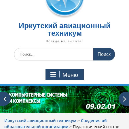
Иркутский авиационный
техникум
Всегда на высоте!
Искать:
Меню
Иркутский авиационный техникум
>
Сведения об
образовательной организации
>
Педагогический состав