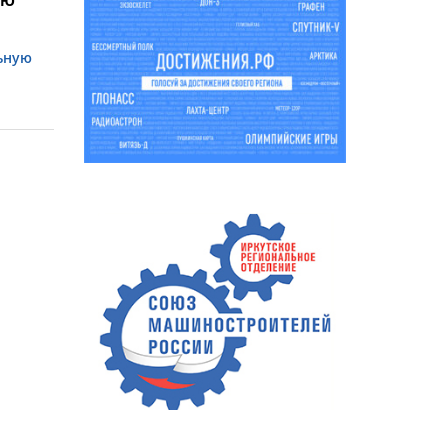
УЮ
ьную