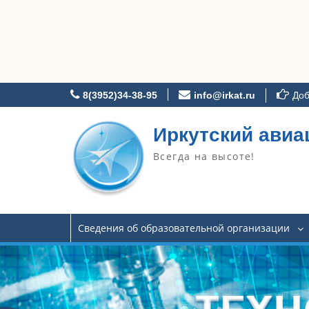
Перейти
8(3952)34-38-95
info@irkat.ru
Доб
к
содержимому
Иркутский авиа
Всегда на высоте!
Сведения об образовательной организации