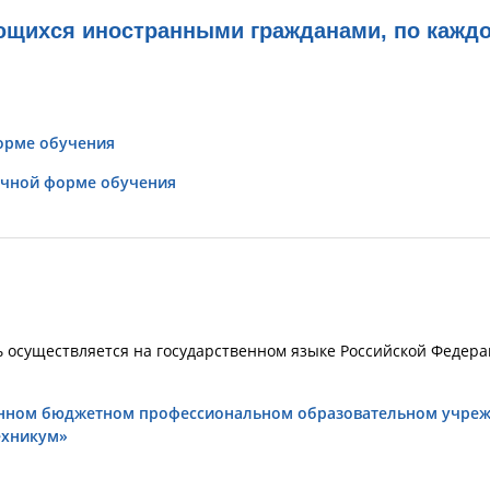
ющихся иностранными гражданами, по кажд
орме обучения
очной форме обучения
 осуществляется на государственном языке Российской Федер
венном бюджетном профессиональном образовательном учре
ехникум»