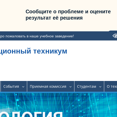
Сообщите о проблеме и оцените
результат её решения
ро пожаловать в наше учебное заведение!
ционный техникум
События
Приемная комиссия
Студентам
О те