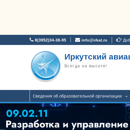
Перейти
8(3952)34-38-95
info@irkat.ru
Доб
к
содержимому
Иркутский авиа
Всегда на высоте!
Сведения об образовательной организации