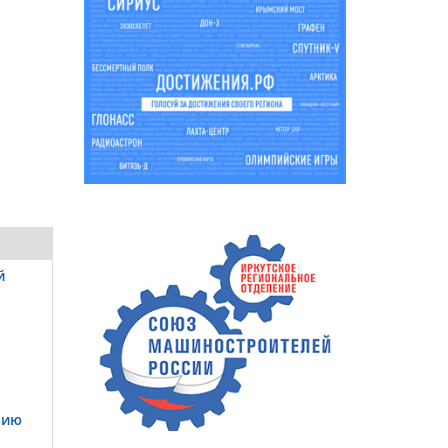
й
нию