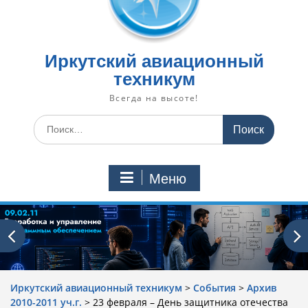
Иркутский авиационный
техникум
Всегда на высоте!
Искать:
Меню
Иркутский авиационный техникум
>
События
>
Архив
2010-2011 уч.г.
>
23 февраля – День защитника отечества