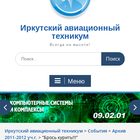
Иркутский авиационный
техникум
Всегда на высоте!
Искать:
Меню
Иркутский авиационный техникум
>
События
>
Архив
2011-2012 уч.г.
>
“Брось курить!!!”