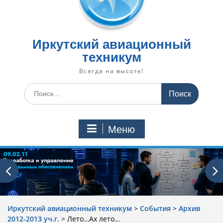
Иркутский авиационный
техникум
Всегда на высоте!
Искать:
Меню
Иркутский авиационный техникум
>
События
>
Архив
2012-2013 уч.г.
>
Лето…Ах лето…