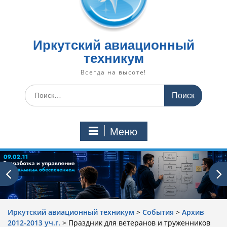
Иркутский авиационный
техникум
Всегда на высоте!
Искать:
Меню
Иркутский авиационный техникум
>
События
>
Архив
2012-2013 уч.г.
>
Праздник для ветеранов и труженников