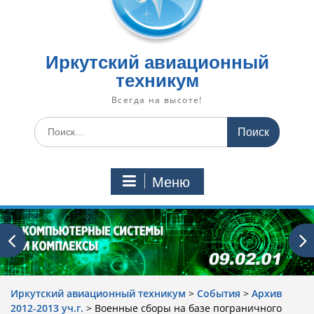
Иркутский авиационный
техникум
Всегда на высоте!
Искать:
Меню
Иркутский авиационный техникум
>
События
>
Архив
2012-2013 уч.г.
>
Военные сборы на базе пограничного