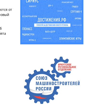
ются от
ровый
б
бята