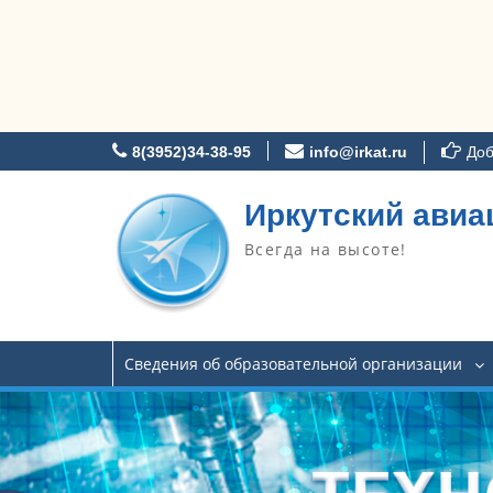
Перейти
8(3952)34-38-95
info@irkat.ru
Доб
к
содержимому
Иркутский авиа
Всегда на высоте!
Сведения об образовательной организации