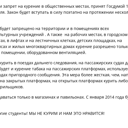
и запрет на курение в общественных местах, принят Госдумой 
я. Закон будет вступать в силу поэтапно на протяжении неско
е будет запрещено на территории и в помещениях всех
льтурных учреждений . А также на рабочих местах, в городском
ах, в лифтах и на лестничных клетках, детских площадках, на
фисах и жилых многоквартирных домах курение разрешено тольк
 в помещении, оборудованном вентиляцией.
 курить в поездах дальнего следования, на пассажирских судах 
будет и курение табака на пассажирских платформах, использу
дах пригородного сообщения. Эта мера более жесткая, чем, на
о на закрытых платформах, на открытых платформах курить либо
урильщиков.
аваться только в магазинах и павильонах. С января 2014 года б
рогие студенты! МЫ НЕ КУРИМ И НАМ ЭТО НРАВИТСЯ!