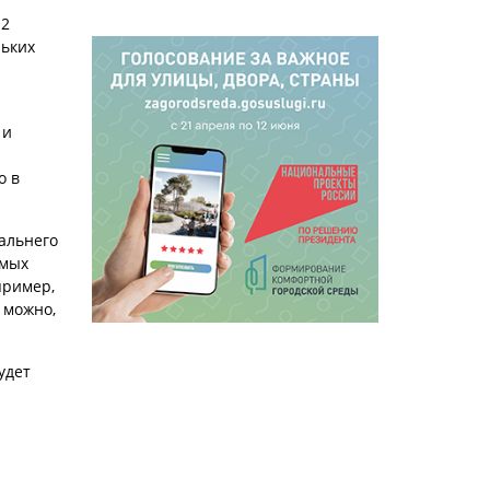
12
льких
 и
о в
дальнего
емых
пример,
 можно,
удет