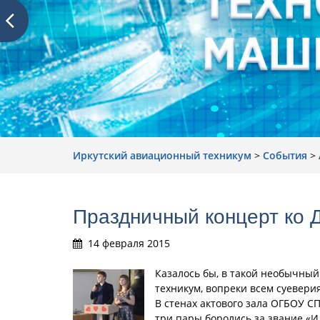
Иркутский авиационный техникум
>
События
>
Праздничный концерт ко 
14 февраля 2015
Казалось бы, в такой необычный
техникум, вопреки всем суевери
В стенах актового зала ОГБОУ С
три пары боролись за звание «И