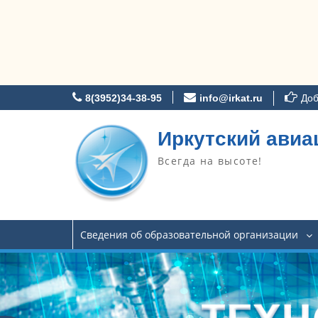
Перейти
8(3952)34-38-95
info@irkat.ru
Доб
к
содержимому
Иркутский авиа
Всегда на высоте!
Сведения об образовательной организации