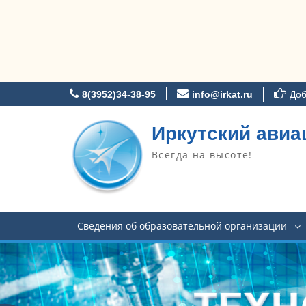
Перейти
8(3952)34-38-95
info@irkat.ru
Доб
к
содержимому
Иркутский авиа
Всегда на высоте!
Сведения об образовательной организации