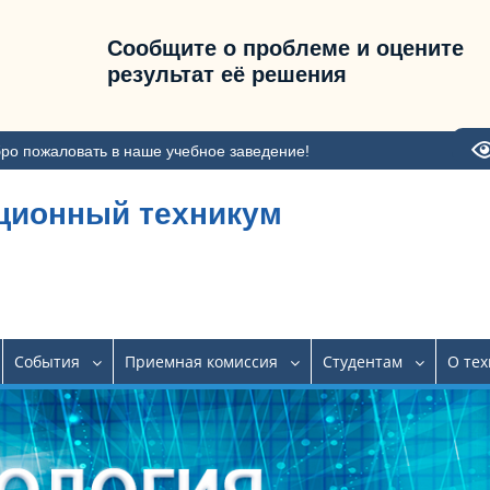
Сообщите о проблеме и оцените
результат её решения
ро пожаловать в наше учебное заведение!
ционный техникум
События
Приемная комиссия
Студентам
О те