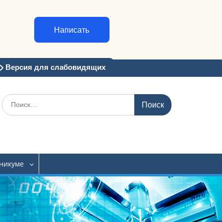
Написать
Версия для слабовидящих
Искать:
хникуме