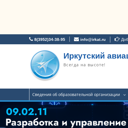
Перейти
8(3952)34-38-95
info@irkat.ru
Доб
к
содержимому
Иркутский авиа
Всегда на высоте!
Сведения об образовательной организации