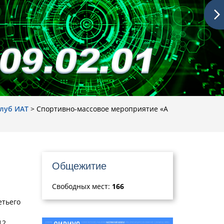
луб ИАТ
>
Cпортивно-массовое мероприятие «А
Общежитие
Свободных мест:
166
етьего
12