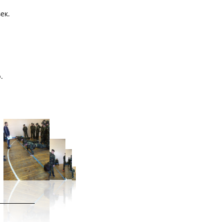
ек.
.