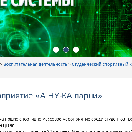
>
Воспитательная деятельность
>
Cтуденческий cпортивный к
оприятие «А НУ-КА парни»
кума пошло спортивно массовое мероприятие среди студентов тр
евраля.
го курса в количестве 24 человек. Мероприятие проходило по 