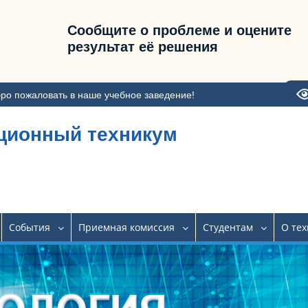
Сообщите о проблеме и оцените
результат её решения
ро пожаловать в наше учебное заведение!
ционный техникум
События
Приемная комиссия
Студентам
О те