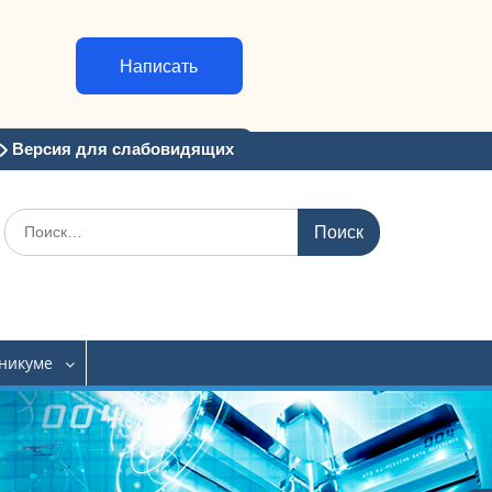
Написать
Версия для слабовидящих
Искать:
хникуме