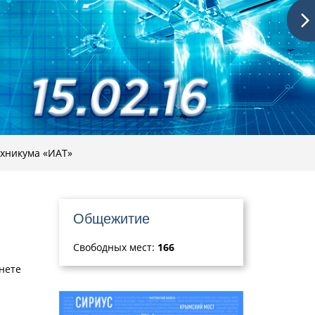
ехникума «ИАТ»
Общежитие
Свободных мест:
166
инете