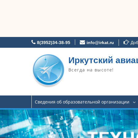
Перейти
8(3952)34-38-95
info@irkat.ru
Доб
к
содержимому
Иркутский авиа
Всегда на высоте!
Сведения об образовательной организации