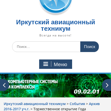
Иркутский авиационный
техникум
Всегда на высоте!
Искать:
Меню
Иркутский авиационный техникум
>
События
>
Архив
2016-2017 уч.г.
>
Торжественное открытие Года