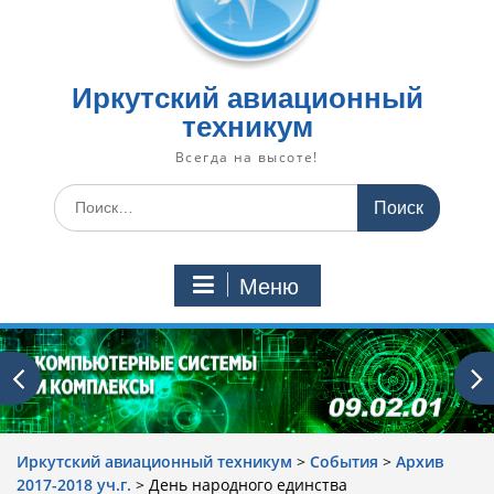
Иркутский авиационный
техникум
Всегда на высоте!
Искать:
Меню
Иркутский авиационный техникум
>
События
>
Архив
2017-2018 уч.г.
>
День народного единства