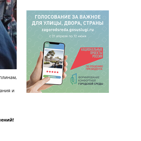
плинам,
ания и
шений!