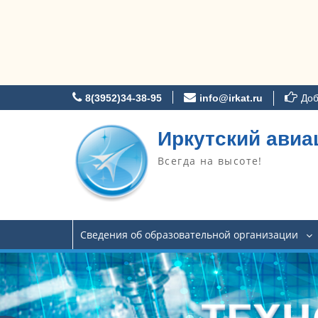
Перейти
8(3952)34-38-95
info@irkat.ru
Доб
к
содержимому
Иркутский авиа
Всегда на высоте!
Сведения об образовательной организации