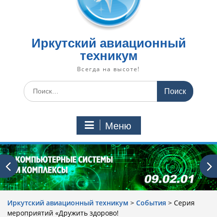
Иркутский авиационный
техникум
Всегда на высоте!
Искать:
Меню
Иркутский авиационный техникум
>
События
>
Cерия
мероприятий «Дружить здорово!