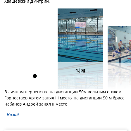
Хващевский Дмитрий,
1.jpg
В личном первенстве на дистанции 50м вольным стилем
Горностаев Артем занял III место, на дистанции 50 м брасс
Чабанов Андрей занял II место .
Назад