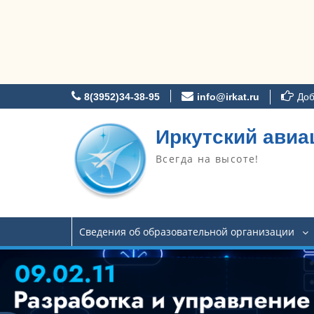
Перейти
8(3952)34-38-95
info@irkat.ru
Доб
к
содержимому
Иркутский авиа
Всегда на высоте!
Сведения об образовательной организации