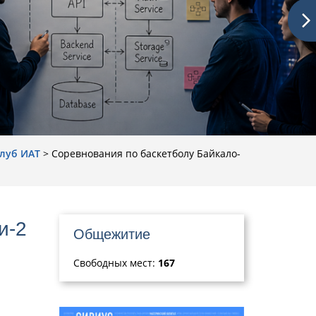
луб ИАТ
>
Cоревнования по баскетболу Байкало-
и-2
Общежитие
Свободных мест:
167