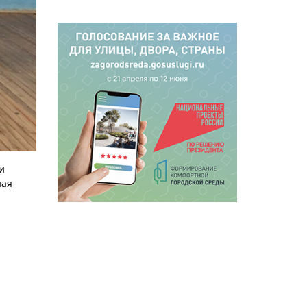
и
ная