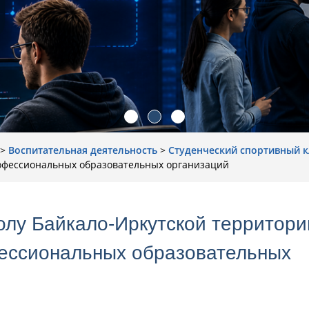
>
Воспитательная деятельность
>
Cтуденческий cпортивный к
офессиональных образовательных организаций
олу Байкало-Иркутской территори
ессиональных образовательных