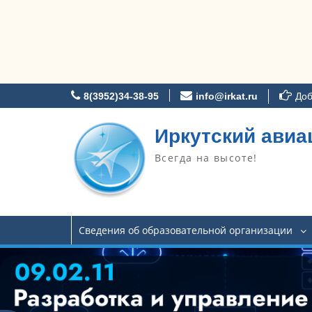
Перейти
8(3952)34-38-95
info@irkat.ru
Доб
к
содержимому
Иркутский авиа
Всегда на высоте!
Сведения об образовательной организации