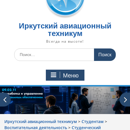
Иркутский авиационный
техникум
Всегда на высоте!
Искать:
Меню
Иркутский авиационный техникум
>
Студентам
>
Воспитательная деятельность
>
Cтуденческий