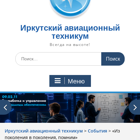
Иркутский авиационный
техникум
Всегда на высоте!
Искать:
Меню
Иркутский авиационный техникум
>
События
>
«Из
поколения в поколения, помним»