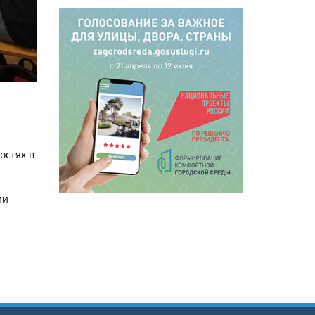
остях в
ии