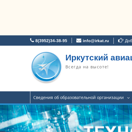
Перейти
8(3952)34-38-95
info@irkat.ru
Доб
к
содержимому
Иркутский авиа
Всегда на высоте!
Сведения об образовательной организации