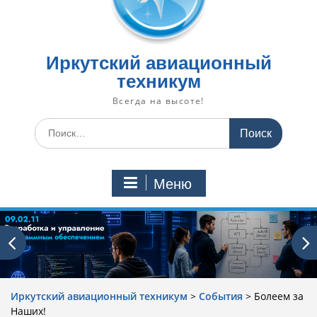
Иркутский авиационный
техникум
Всегда на высоте!
Искать:
Меню
Иркутский авиационный техникум
>
События
>
Болеем за
Наших!