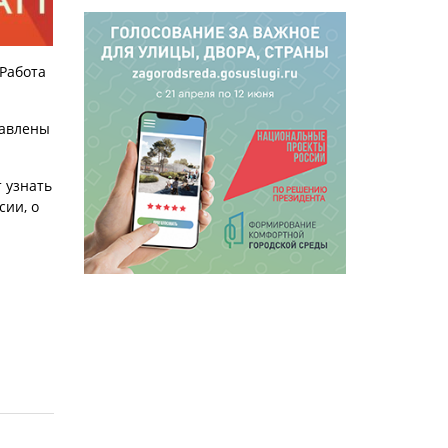
«Работа
тавлены
 узнать
сии, о