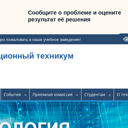
Сообщите о проблеме и оцените
результат её решения
ро пожаловать в наше учебное заведение!
ционный техникум
События
Приемная комиссия
Студентам
О те