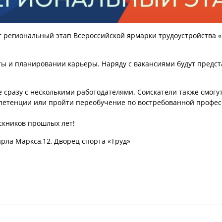
ёт региональный этап Всероссийской ярмарки трудоустройства 
ты и планировании карьеры. Наряду с вакансиями будут предс
 сразу с несколькими работодателями. Соискатели также смогут
мпетенции или пройти переобучение по востребованной профес
скников прошлых лет!
арла Маркса,12, Дворец спорта «Труд»