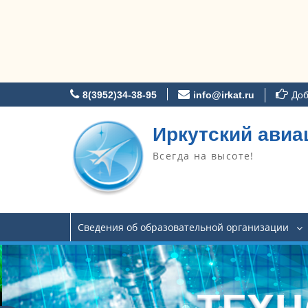
Перейти
8(3952)34-38-95
info@irkat.ru
Доб
к
содержимому
Иркутский авиа
Всегда на высоте!
Сведения об образовательной организации