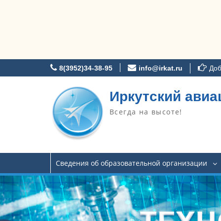
Перейти
8(3952)34-38-95
info@irkat.ru
Доб
к
содержимому
Иркутский авиа
Всегда на высоте!
Сведения об образовательной организации