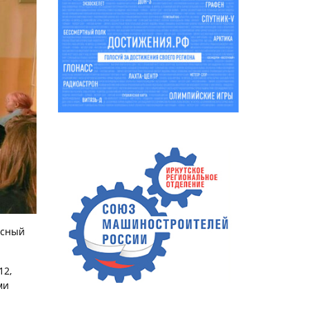
асный
12,
ми