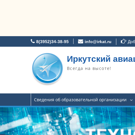
Перейти
8(3952)34-38-95
info@irkat.ru
Доб
к
содержимому
Иркутский авиа
Всегда на высоте!
Сведения об образовательной организации