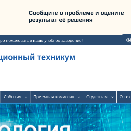
Сообщите о проблеме и оцените
результат её решения
ро пожаловать в наше учебное заведение!
ционный техникум
События
Приемная комиссия
Студентам
О те