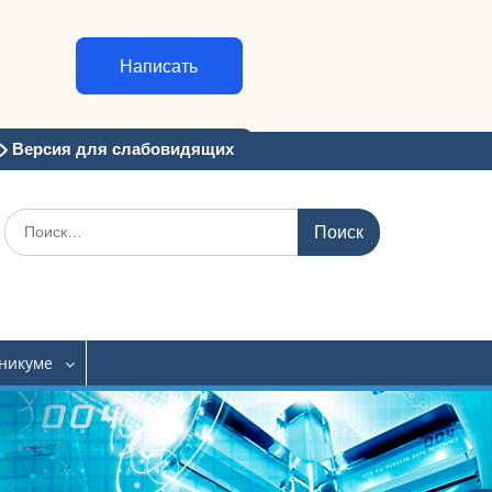
Написать
Версия для слабовидящих
Искать:
хникуме