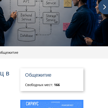
 общежитие
ц в
Общежитие
Свободных мест:
166