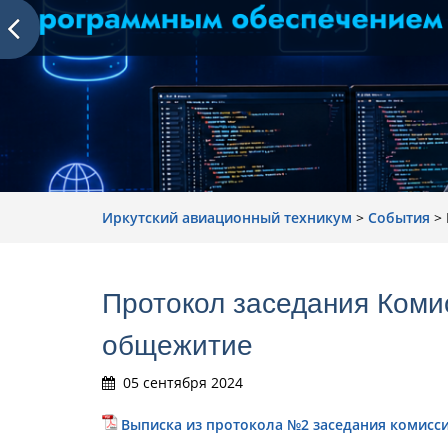
Иркутский авиационный техникум
>
События
>
Протокол заседания Коми
общежитие
05 сентября 2024
Выписка из протокола №2 заседания комисс