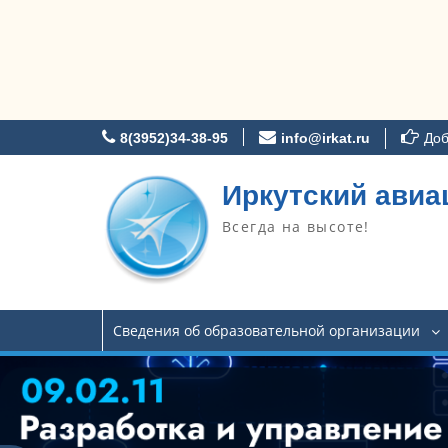
Перейти
8(3952)34-38-95
info@irkat.ru
Доб
к
содержимому
Иркутский авиа
Всегда на высоте!
Сведения об образовательной организации