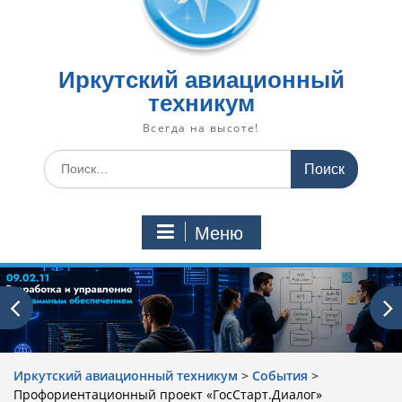
Иркутский авиационный
техникум
Всегда на высоте!
Искать:
Меню
Иркутский авиационный техникум
>
События
>
Профориентационный проект «ГосСтарт.Диалог»