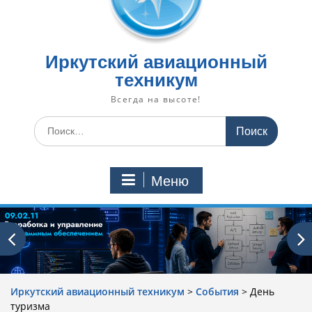
Иркутский авиационный
техникум
Всегда на высоте!
Искать:
Меню
Иркутский авиационный техникум
>
События
>
День
туризма