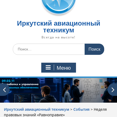
Иркутский авиационный
техникум
Всегда на высоте!
Искать:
Меню
Иркутский авиационный техникум
>
События
>
Неделя
правовых знаний «Равноправие»