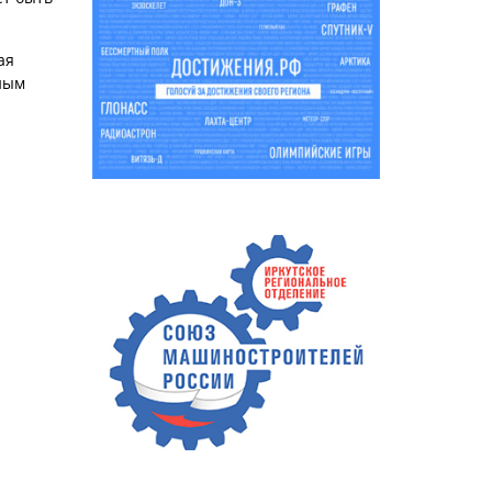
ая
ным