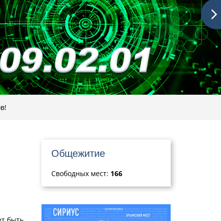
в!
Общежитие
Свободных мест:
166
ет быть