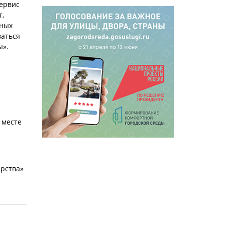
Сервис
т,
ьных
ваться
ы».
 месте
арства»