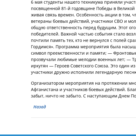
6 мая студенты нашего техникума приняли участ
посвященной 81-й годовщине Победы в Великой 
живая связь времен. Особенность акции в том, 
ветераны боевых действий, участники СВО и мол
общую ответственность перед будущим. Этот ог
победителей. Важной частью события стало возл
почтили память тех, кто не вернулся с полей с
Гордимся». Программа мероприятия была насыще
символ преемственности и памяти; — Фронтовы
прозвучали любимые мелодии военных лет; — Тр
иркутян — Героев Советского Союза. Это один и
участники дружно исполнили легендарную песн
Организатором мероприятия на протяжении мног
Афганистана и участников боевых действий. Бла
забыт, ничто не забыто. С наступающим Днем П
Назад