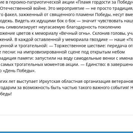
ие в героико-патриотической акции «Пламя гордости за Победу»
Отечественной войне. Это мероприятие — не просто традиция,
что факел, зажженный от священного пламени Победы, несут вме
одежь. Видеть их идущими бок о бок — значит чувствовать наш
онь символизирует неугасаемую благодарность поколению
ожение цветов к мемориалу «Вечный огнь». Склонив головы, уч
ражений. В каждой оставленной у мемориала гвоздике — наше «П
нной и трогательной: — Торжественное шествие: передача ог
е песни: на импровизированной сцене под открытым небом
адиция памяти: запустили на воду самодельные венки с имен
з самых трогательных моментов акции. — Единство: в завершен
ю «День Победы».
их лет выступает Иркутская областная организация ветерано
годарим за возможность быть частью такого важного события!
Н
обеды!