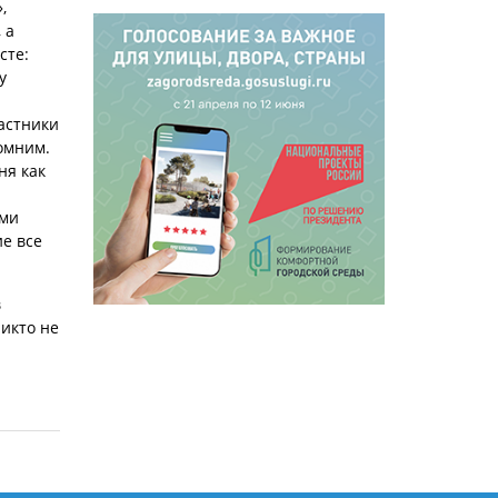
,
 а
сте:
у
астники
омним.
ня как
ами
ие все
в
икто не