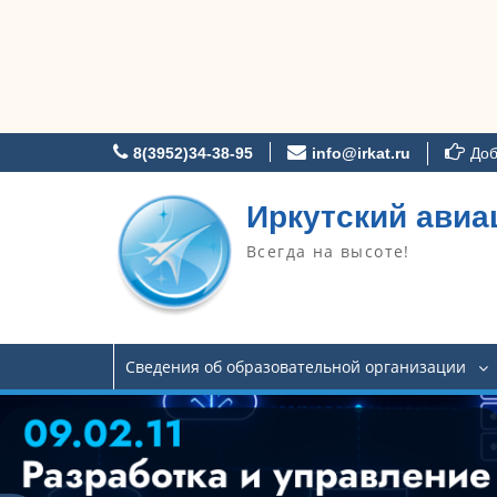
Перейти
8(3952)34-38-95
info@irkat.ru
Доб
к
содержимому
Иркутский авиа
Всегда на высоте!
Сведения об образовательной организации