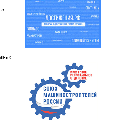
но
,
азных