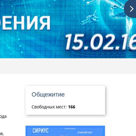
Общежитие
Свободных мест:
166
ода
в,