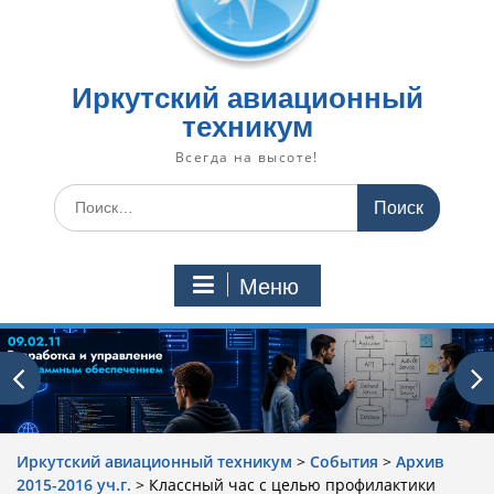
Иркутский авиационный
техникум
Всегда на высоте!
Искать:
Меню
Иркутский авиационный техникум
>
События
>
Архив
2015-2016 уч.г.
>
Классный час с целью профилактики