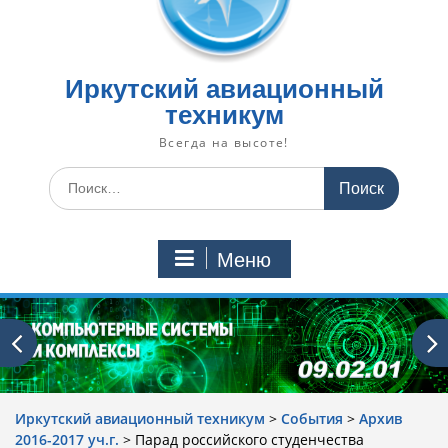
Иркутский авиационный
техникум
Всегда на высоте!
Искать:
Меню
Иркутский авиационный техникум
>
События
>
Архив
2016-2017 уч.г.
>
Парад российского студенчества