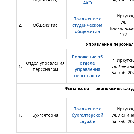
АХО
г. Иркутск,
Положение о
ул.
2.
Общежитие
студенческом
Байкальска
общежитии
172
Управление персона
Положение об
г. Иркутск,
Отдел управления
отделе
1.
ул. Ленина
персоналом
управления
5а, каб. 20
персоналом
Финансово — экономическая д
Положение о
г. Иркутск,
1.
Бухгалтерия
бухгалтерской
ул. Ленина
службе
5а, каб. 20