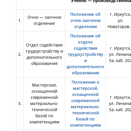
Учебно — производственна
Положение об
г. Иркутск,
Очно — заочное
1.
очно-заочном
ул.
отделение
отделении
Новаторов,
Положение об
отделе
Отдел содействия
содействия
г. Иркутск,
трудоустройству и
2.
трудоустройству
ул. Ленина
дополнительного
и
5а, каб. 20
образования
дополнительного
образования
Положение о
Мастерские,
мастерской,
оснащенной
оснащенной
современной
г. Иркутск,
современной
3.
материально-
ул. Ленина
материально-
технической
5а, каб. 20
технической
базой по
базой по
компетенциям
компетенциям