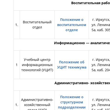
Воспитательная рабо
Положение о
г. Иркутск,
Воспитательный
1.
воспитательном
ул. Ленина
отдел
отделе
5а, каб. 30
Информационно — аналитичес
Учебный центр
г. Иркутск,
Положение об
1
информационных
ул. Ленина
УЦИТ техникума
технологий (УЦИТ)
5а, каб. 20
Административно- хозяйстве
Положение о
Административно-
г. Иркутск,
структурном
1.
хозяйственный
ул. Ленина
подразделении
отдел (АХО)
5а, каб. 10