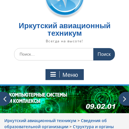
Иркутский авиационный
техникум
Всегда на высоте!
Искать:
Меню
Иркутский авиационный техникум
>
Сведения об
образовательной организации
>
Структура и органы