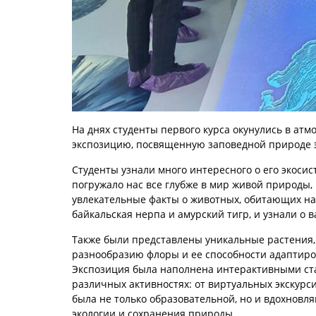
На днях студенты первого курса окунулись в атм
экспозицию, посвященную заповедной природе э
Студенты узнали много интересного о его экоси
погружало нас все глубже в мир живой природы
увлекательные факты о животных, обитающих на
байкальская нерпа и амурский тигр, и узнали о 
Также были представлены уникальные растения,
разнообразию флоры и ее способности адаптиро
Экспозиция была наполнена интерактивными стан
различных активностях: от виртуальных экскурс
была не только образовательной, но и вдохновл
экологии и сохранения природы.