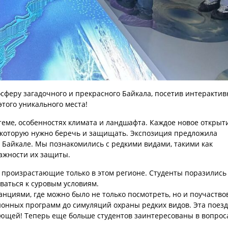
осферу загадочного и прекрасного Байкала, посетив интеракти
того уникального места!
стеме, особенностях климата и ландшафта. Каждое новое открыт
, которую нужно беречь и защищать. Экспозиция предложила
 Байкале. Мы познакомились с редкими видами, такими как
важности их защиты.
 произрастающие только в этом регионе. Студенты поразились
ваться к суровым условиям.
циями, где можно было не только посмотреть, но и поучаство
ионных программ до симуляций охраны редких видов. Эта поезд
яющей! Теперь еще больше студентов заинтересованы в вопрос