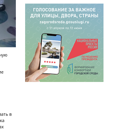
вную
ие
вать в
ка
ах