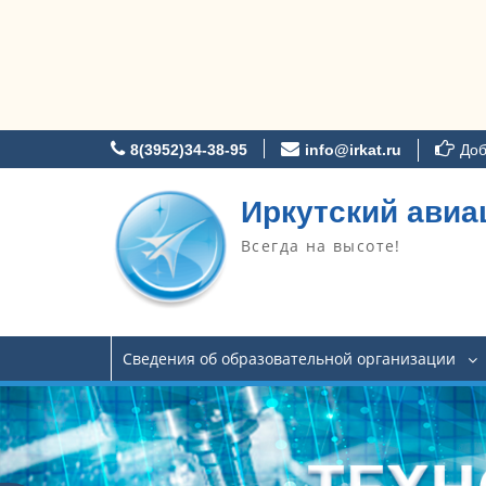
Перейти
8(3952)34-38-95
info@irkat.ru
Доб
к
содержимому
Иркутский авиа
Всегда на высоте!
Сведения об образовательной организации