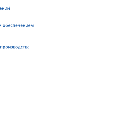
ений
ым обеспечением
 производства