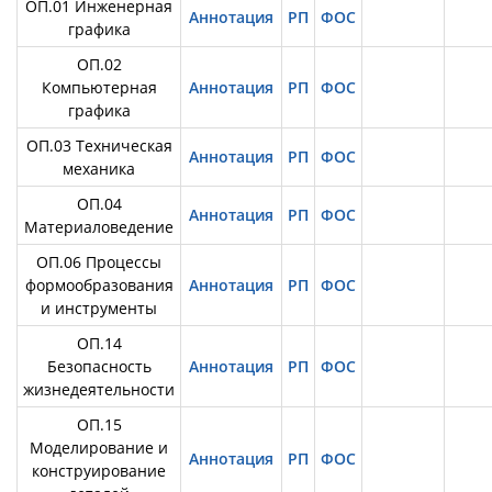
ОП.01 Инженерная
Аннотация
РП
ФОС
графика
ОП.02
Компьютерная
Аннотация
РП
ФОС
графика
ОП.03 Техническая
Аннотация
РП
ФОС
механика
ОП.04
Аннотация
РП
ФОС
Материаловедение
ОП.06 Процессы
формообразования
Аннотация
РП
ФОС
и инструменты
ОП.14
Безопасность
Аннотация
РП
ФОС
жизнедеятельности
ОП.15
Моделирование и
Аннотация
РП
ФОС
конструирование