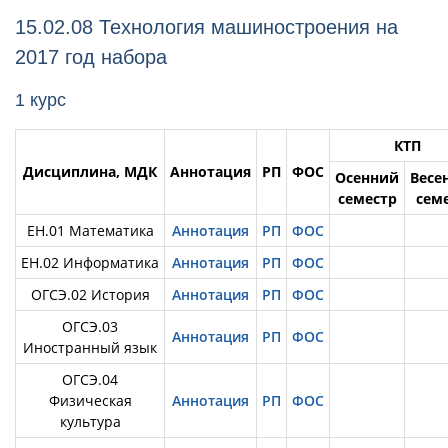
15.02.08 Технология машиностроения на
2017 год набора
1 курс
КТП
Дисциплина, МДК
Аннотация
РП
ФОС
Осенний
Весе
семестр
сем
ЕН.01 Математика
Аннотация
РП
ФОС
ЕН.02 Информатика
Аннотация
РП
ФОС
ОГСЭ.02 История
Аннотация
РП
ФОС
ОГСЭ.03
Аннотация
РП
ФОС
Иностранный язык
ОГСЭ.04
Физическая
Аннотация
РП
ФОС
культура