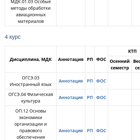
МДК.01.03 Особые
методы обработки
авиационных
материалов
4 курс
КТП
Дисциплина, МДК
Аннотация
РП
ФОС
Осенний
Ве
семестр
с
ОГСЭ.03
Аннотация
РП
ФОС
Иностранный язык
ОГСЭ.04 Физическая
Аннотация
РП
ФОС
культура
ОП.12 Основы
экономики
организации и
правового
Аннотация
РП
ФОС
обеспечения