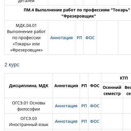
деталей
ПМ.4 Выполнение работ по профессиям "Токарь"
"Фрезеровщик"
МДК.04.01
Выполнение работ
по профессии
Аннотация
РП
ФОС
«Токарь» или
«Фрезеровщик»
2 курс
КТП
Дисциплина, МДК
Аннотация
РП
ФОС
Осенний
Ве
семестр
с
ОГСЭ.01 Основы
Аннотация
РП
ФОС
философии
ОГСЭ.03
Аннотация
РП
ФОС
Иностранный язык