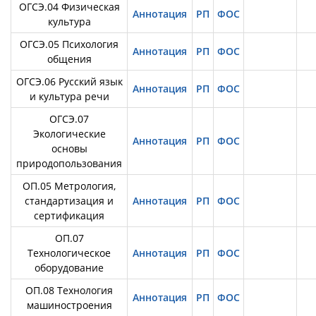
ОГСЭ.04 Физическая
Аннотация
РП
ФОС
культура
ОГСЭ.05 Психология
Аннотация
РП
ФОС
общения
ОГСЭ.06 Русский язык
Аннотация
РП
ФОС
и культура речи
ОГСЭ.07
Экологические
Аннотация
РП
ФОС
основы
природопользования
ОП.05 Метрология,
стандартизация и
Аннотация
РП
ФОС
сертификация
ОП.07
Технологическое
Аннотация
РП
ФОС
оборудование
ОП.08 Технология
Аннотация
РП
ФОС
машиностроения