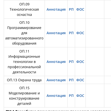
ОП.09
Технологическая
Аннотация
РП
ФОС
оснастка
ОП.10
Программирование
для
Аннотация
РП
ФОС
автоматизированного
оборудования
ОП.11
Информационные
технологии в
Аннотация
РП
ФОС
профессиональной
деятельности
ОП.13 Охрана труда
Аннотация
РП
ФОС
ОП.15
Моделирование и
Аннотация
РП
ФОС
конструирование
деталей