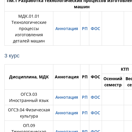
ПМ.1 Разработка технологических процессов изготовле
машин
МДК.01.01
Технологические
процессы
Аннотация
РП
ФОС
изготовления
деталей машин
3 курс
КТП
Дисциплина, МДК
Аннотация
РП
ФОС
Осенний
Ве
семестр
с
ОГСЭ.03
Аннотация
РП
ФОС
Иностранный язык
ОГСЭ.04 Физическая
Аннотация
РП
ФОС
культура
ОП.09
Технологическая
Аннотация
РП
ФОС